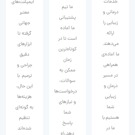
خدمات
ایمپلنت‌های
ما تیم
درمانی و
معتبر
پشتیبانی
زیبایی را
جهانی
ما آماده
ارائه
گرفته تا
است تا در
می‌دهند.
ابزارهای
کوتاه‌ترین
ما آماده‌ی
دقیق
زمان
همراهی
جراحی و
ممکن به
در مسیر
ترمیم. با
سوالات،
درمان و
این حال،
درخواست‌ها
زیبایی‌
هزینه‌ها
و نیازهای
شما
به گونه‌ای
شما
هستیم.با
تنظیم
پاسخ
ما در
شده‌اند
دهد.راه