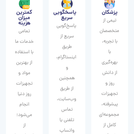
پزشکان
پاسخگویی
کمترین
سریع
میزان
تیمی از
هزینه
پاسخ‌گویی
متخصصان
تمامی
سریع از
با تجربه،
خدمات ما
طریق
با
با استفاده
اینستاگرام،
بهره‌گیری
از بهترین
و
از دانش
مواد و
همچنین
روز و
تجهیزات
از طریق
تجهیزات
روز دنیا
وب‌سایت،
پیشرفته،
انجام
تماس
مجموعه‌ای
می‌شود؛
تلفنی یا
کامل از
از
واتساپ