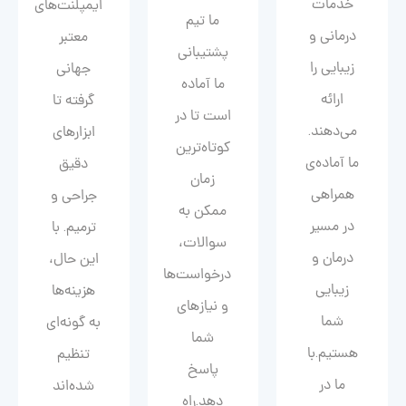
خدمات
ایمپلنت‌های
ما تیم
درمانی و
معتبر
پشتیبانی
زیبایی را
جهانی
ما آماده
ارائه
گرفته تا
است تا در
می‌دهند.
ابزارهای
کوتاه‌ترین
ما آماده‌ی
دقیق
زمان
همراهی
جراحی و
ممکن به
در مسیر
ترمیم. با
سوالات،
درمان و
این حال،
درخواست‌ها
زیبایی‌
هزینه‌ها
و نیازهای
شما
به گونه‌ای
شما
هستیم.با
تنظیم
پاسخ
ما در
شده‌اند
دهد.راه