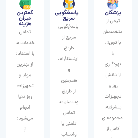
پزشکان
پاسخگویی
کمترین
سریع
میزان
تیمی از
هزینه
پاسخ‌گویی
متخصصان
تمامی
سریع از
با تجربه،
خدمات ما
طریق
با
با استفاده
اینستاگرام،
بهره‌گیری
از بهترین
و
از دانش
مواد و
همچنین
روز و
تجهیزات
از طریق
تجهیزات
روز دنیا
وب‌سایت،
پیشرفته،
انجام
تماس
مجموعه‌ای
می‌شود؛
تلفنی یا
کامل از
از
واتساپ