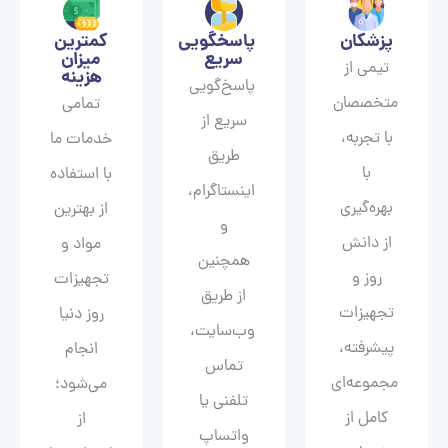
پزشکان
پاسخگویی
کمترین
سریع
میزان
تیمی از
هزینه
پاسخ‌گویی
متخصصان
تمامی
سریع از
با تجربه،
خدمات ما
طریق
با
با استفاده
اینستاگرام،
بهره‌گیری
از بهترین
و
از دانش
مواد و
همچنین
روز و
تجهیزات
از طریق
تجهیزات
روز دنیا
وب‌سایت،
پیشرفته،
انجام
تماس
مجموعه‌ای
می‌شود؛
تلفنی یا
کامل از
از
واتساپ