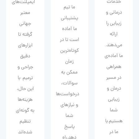
خدمات
ایمپلنت‌های
ما تیم
درمانی و
معتبر
پشتیبانی
زیبایی را
جهانی
ما آماده
ارائه
گرفته تا
است تا در
می‌دهند.
ابزارهای
کوتاه‌ترین
ما آماده‌ی
دقیق
زمان
همراهی
جراحی و
ممکن به
در مسیر
ترمیم. با
سوالات،
درمان و
این حال،
درخواست‌ها
زیبایی‌
هزینه‌ها
و نیازهای
شما
به گونه‌ای
شما
هستیم.با
تنظیم
پاسخ
ما در
شده‌اند
دهد.راه