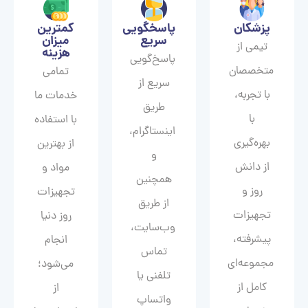
پزشکان
پاسخگویی
کمترین
سریع
میزان
تیمی از
هزینه
پاسخ‌گویی
متخصصان
تمامی
سریع از
با تجربه،
خدمات ما
طریق
با
با استفاده
اینستاگرام،
بهره‌گیری
از بهترین
و
از دانش
مواد و
همچنین
روز و
تجهیزات
از طریق
تجهیزات
روز دنیا
وب‌سایت،
پیشرفته،
انجام
تماس
مجموعه‌ای
می‌شود؛
تلفنی یا
کامل از
از
واتساپ