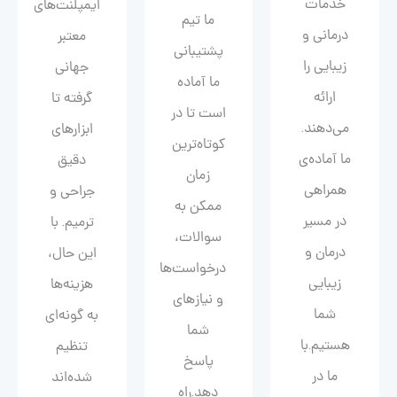
خدمات
ایمپلنت‌های
ما تیم
درمانی و
معتبر
پشتیبانی
زیبایی را
جهانی
ما آماده
ارائه
گرفته تا
است تا در
می‌دهند.
ابزارهای
کوتاه‌ترین
ما آماده‌ی
دقیق
زمان
همراهی
جراحی و
ممکن به
در مسیر
ترمیم. با
سوالات،
درمان و
این حال،
درخواست‌ها
زیبایی‌
هزینه‌ها
و نیازهای
شما
به گونه‌ای
شما
هستیم.با
تنظیم
پاسخ
ما در
شده‌اند
دهد.راه