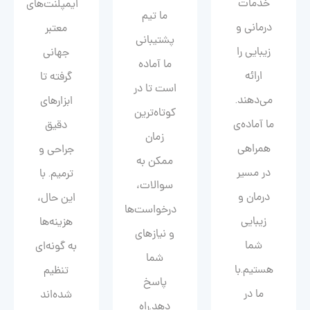
خدمات
ایمپلنت‌های
ما تیم
درمانی و
معتبر
پشتیبانی
زیبایی را
جهانی
ما آماده
ارائه
گرفته تا
است تا در
می‌دهند.
ابزارهای
کوتاه‌ترین
ما آماده‌ی
دقیق
زمان
همراهی
جراحی و
ممکن به
در مسیر
ترمیم. با
سوالات،
درمان و
این حال،
درخواست‌ها
زیبایی‌
هزینه‌ها
و نیازهای
شما
به گونه‌ای
شما
هستیم.با
تنظیم
پاسخ
ما در
شده‌اند
دهد.راه