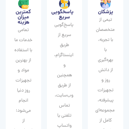
پزشکان
پاسخگویی
کمترین
سریع
میزان
تیمی از
هزینه
پاسخ‌گویی
متخصصان
تمامی
سریع از
با تجربه،
خدمات ما
طریق
با
با استفاده
اینستاگرام،
بهره‌گیری
از بهترین
و
از دانش
مواد و
همچنین
روز و
تجهیزات
از طریق
تجهیزات
روز دنیا
وب‌سایت،
پیشرفته،
انجام
تماس
مجموعه‌ای
می‌شود؛
تلفنی یا
کامل از
از
واتساپ