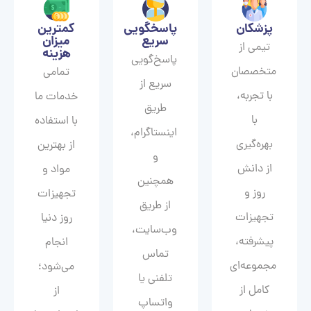
پزشکان
پاسخگویی
کمترین
سریع
میزان
تیمی از
هزینه
پاسخ‌گویی
متخصصان
تمامی
سریع از
با تجربه،
خدمات ما
طریق
با
با استفاده
اینستاگرام،
بهره‌گیری
از بهترین
و
از دانش
مواد و
همچنین
روز و
تجهیزات
از طریق
تجهیزات
روز دنیا
وب‌سایت،
پیشرفته،
انجام
تماس
مجموعه‌ای
می‌شود؛
تلفنی یا
کامل از
از
واتساپ