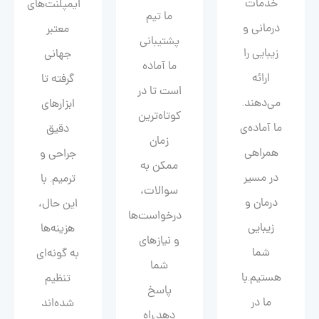
خدمات
ایمپلنت‌های
ما تیم
درمانی و
معتبر
پشتیبانی
زیبایی را
جهانی
ما آماده
ارائه
گرفته تا
است تا در
می‌دهند.
ابزارهای
کوتاه‌ترین
ما آماده‌ی
دقیق
زمان
همراهی
جراحی و
ممکن به
در مسیر
ترمیم. با
سوالات،
درمان و
این حال،
درخواست‌ها
زیبایی‌
هزینه‌ها
و نیازهای
شما
به گونه‌ای
شما
هستیم.با
تنظیم
پاسخ
ما در
شده‌اند
دهد.راه