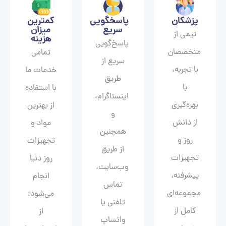
پزشکان
پاسخگویی
کمترین
سریع
میزان
تیمی از
هزینه
پاسخ‌گویی
متخصصان
تمامی
سریع از
با تجربه،
خدمات ما
طریق
با
با استفاده
اینستاگرام،
بهره‌گیری
از بهترین
و
از دانش
مواد و
همچنین
روز و
تجهیزات
از طریق
تجهیزات
روز دنیا
وب‌سایت،
پیشرفته،
انجام
تماس
مجموعه‌ای
می‌شود؛
تلفنی یا
کامل از
از
واتساپ