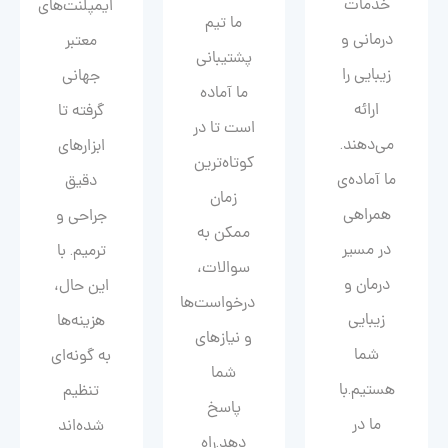
خدمات
ایمپلنت‌های
ما تیم
درمانی و
معتبر
پشتیبانی
زیبایی را
جهانی
ما آماده
ارائه
گرفته تا
است تا در
می‌دهند.
ابزارهای
کوتاه‌ترین
ما آماده‌ی
دقیق
زمان
همراهی
جراحی و
ممکن به
در مسیر
ترمیم. با
سوالات،
درمان و
این حال،
درخواست‌ها
زیبایی‌
هزینه‌ها
و نیازهای
شما
به گونه‌ای
شما
هستیم.با
تنظیم
پاسخ
ما در
شده‌اند
دهد.راه