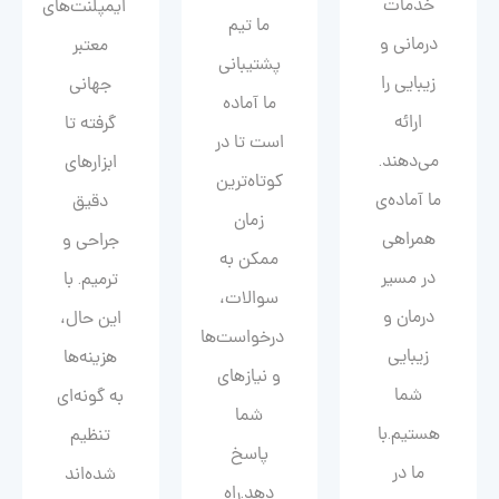
خدمات
ایمپلنت‌های
ما تیم
درمانی و
معتبر
پشتیبانی
زیبایی را
جهانی
ما آماده
ارائه
گرفته تا
است تا در
می‌دهند.
ابزارهای
کوتاه‌ترین
ما آماده‌ی
دقیق
زمان
همراهی
جراحی و
ممکن به
در مسیر
ترمیم. با
سوالات،
درمان و
این حال،
درخواست‌ها
زیبایی‌
هزینه‌ها
و نیازهای
شما
به گونه‌ای
شما
هستیم.با
تنظیم
پاسخ
ما در
شده‌اند
دهد.راه