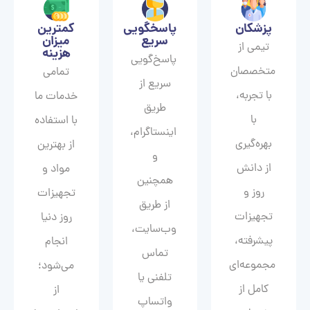
پزشکان
پاسخگویی
کمترین
سریع
میزان
تیمی از
هزینه
پاسخ‌گویی
متخصصان
تمامی
سریع از
با تجربه،
خدمات ما
طریق
با
با استفاده
اینستاگرام،
بهره‌گیری
از بهترین
و
از دانش
مواد و
همچنین
روز و
تجهیزات
از طریق
تجهیزات
روز دنیا
وب‌سایت،
پیشرفته،
انجام
تماس
مجموعه‌ای
می‌شود؛
تلفنی یا
کامل از
از
واتساپ