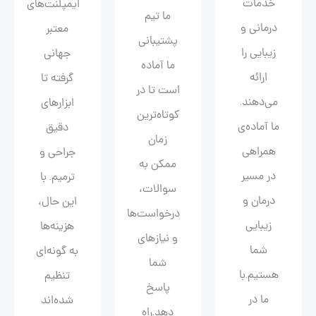
خدمات
ایمپلنت‌های
ما تیم
درمانی و
معتبر
پشتیبانی
زیبایی را
جهانی
ما آماده
ارائه
گرفته تا
است تا در
می‌دهند.
ابزارهای
کوتاه‌ترین
ما آماده‌ی
دقیق
زمان
همراهی
جراحی و
ممکن به
در مسیر
ترمیم. با
سوالات،
درمان و
این حال،
درخواست‌ها
زیبایی‌
هزینه‌ها
و نیازهای
شما
به گونه‌ای
شما
هستیم.با
تنظیم
پاسخ
ما در
شده‌اند
دهد.راه