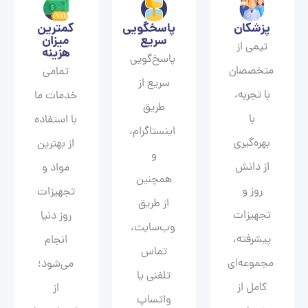
پزشکان
پاسخگویی
کمترین
سریع
میزان
تیمی از
هزینه
پاسخ‌گویی
متخصصان
تمامی
سریع از
با تجربه،
خدمات ما
طریق
با
با استفاده
اینستاگرام،
بهره‌گیری
از بهترین
و
از دانش
مواد و
همچنین
روز و
تجهیزات
از طریق
تجهیزات
روز دنیا
وب‌سایت،
پیشرفته،
انجام
تماس
مجموعه‌ای
می‌شود؛
تلفنی یا
کامل از
از
واتساپ