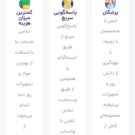
پزشکان
پاسخگویی
کمترین
سریع
میزان
تیمی از
هزینه
پاسخ‌گویی
متخصصان
تمامی
سریع از
با تجربه،
خدمات ما
طریق
با
با استفاده
اینستاگرام،
بهره‌گیری
از بهترین
و
از دانش
مواد و
همچنین
روز و
تجهیزات
از طریق
تجهیزات
روز دنیا
وب‌سایت،
پیشرفته،
انجام
تماس
مجموعه‌ای
می‌شود؛
تلفنی یا
کامل از
از
واتساپ