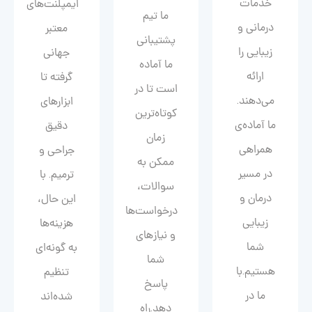
خدمات
ایمپلنت‌های
ما تیم
درمانی و
معتبر
پشتیبانی
زیبایی را
جهانی
ما آماده
ارائه
گرفته تا
است تا در
می‌دهند.
ابزارهای
کوتاه‌ترین
ما آماده‌ی
دقیق
زمان
همراهی
جراحی و
ممکن به
در مسیر
ترمیم. با
سوالات،
درمان و
این حال،
درخواست‌ها
زیبایی‌
هزینه‌ها
و نیازهای
شما
به گونه‌ای
شما
هستیم.با
تنظیم
پاسخ
ما در
شده‌اند
دهد.راه