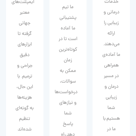
خدمات
ایمپلنت‌های
ما تیم
درمانی و
معتبر
پشتیبانی
زیبایی را
جهانی
ما آماده
ارائه
گرفته تا
است تا در
می‌دهند.
ابزارهای
کوتاه‌ترین
ما آماده‌ی
دقیق
زمان
همراهی
جراحی و
ممکن به
در مسیر
ترمیم. با
سوالات،
درمان و
این حال،
درخواست‌ها
زیبایی‌
هزینه‌ها
و نیازهای
شما
به گونه‌ای
شما
هستیم.با
تنظیم
پاسخ
ما در
شده‌اند
دهد.راه