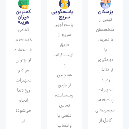
پزشکان
پاسخگویی
کمترین
سریع
میزان
تیمی از
هزینه
پاسخ‌گویی
متخصصان
تمامی
سریع از
با تجربه،
خدمات ما
طریق
با
با استفاده
اینستاگرام،
بهره‌گیری
از بهترین
و
از دانش
مواد و
همچنین
روز و
تجهیزات
از طریق
تجهیزات
روز دنیا
وب‌سایت،
پیشرفته،
انجام
تماس
مجموعه‌ای
می‌شود؛
تلفنی یا
کامل از
از
واتساپ