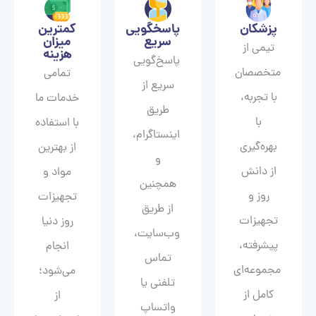
پزشکان
پاسخگویی
کمترین
سریع
میزان
تیمی از
هزینه
پاسخ‌گویی
متخصصان
تمامی
سریع از
با تجربه،
خدمات ما
طریق
با
با استفاده
اینستاگرام،
بهره‌گیری
از بهترین
و
از دانش
مواد و
همچنین
روز و
تجهیزات
از طریق
تجهیزات
روز دنیا
وب‌سایت،
پیشرفته،
انجام
تماس
مجموعه‌ای
می‌شود؛
تلفنی یا
کامل از
از
واتساپ