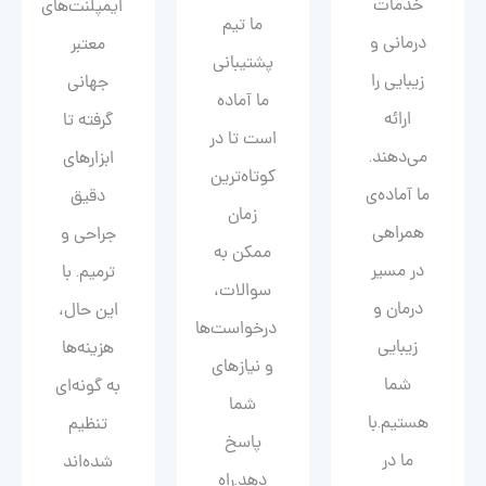
خدمات
ایمپلنت‌های
ما تیم
درمانی و
معتبر
پشتیبانی
زیبایی را
جهانی
ما آماده
ارائه
گرفته تا
است تا در
می‌دهند.
ابزارهای
کوتاه‌ترین
ما آماده‌ی
دقیق
زمان
همراهی
جراحی و
ممکن به
در مسیر
ترمیم. با
سوالات،
درمان و
این حال،
درخواست‌ها
زیبایی‌
هزینه‌ها
و نیازهای
شما
به گونه‌ای
شما
هستیم.با
تنظیم
پاسخ
ما در
شده‌اند
دهد.راه