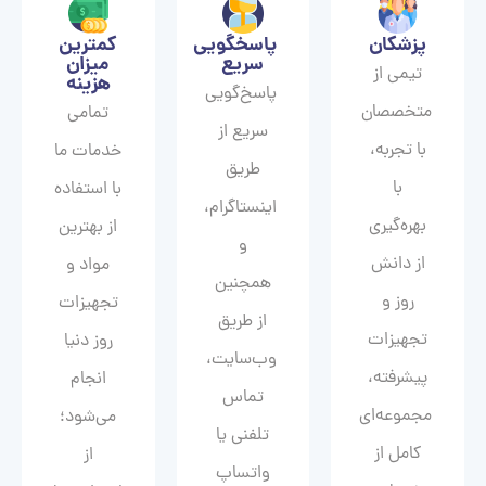
پزشکان
پاسخگویی
کمترین
سریع
میزان
تیمی از
هزینه
پاسخ‌گویی
متخصصان
تمامی
سریع از
با تجربه،
خدمات ما
طریق
با
با استفاده
اینستاگرام،
بهره‌گیری
از بهترین
و
از دانش
مواد و
همچنین
روز و
تجهیزات
از طریق
تجهیزات
روز دنیا
وب‌سایت،
پیشرفته،
انجام
تماس
مجموعه‌ای
می‌شود؛
تلفنی یا
کامل از
از
واتساپ