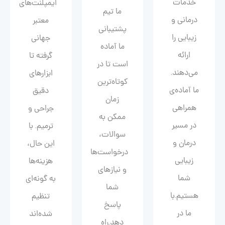
خدمات
ایمپلنت‌های
ما تیم
درمانی و
معتبر
پشتیبانی
زیبایی را
جهانی
ما آماده
ارائه
گرفته تا
است تا در
می‌دهند.
ابزارهای
کوتاه‌ترین
ما آماده‌ی
دقیق
زمان
همراهی
جراحی و
ممکن به
در مسیر
ترمیم. با
سوالات،
درمان و
این حال،
درخواست‌ها
زیبایی‌
هزینه‌ها
و نیازهای
شما
به گونه‌ای
شما
هستیم.با
تنظیم
پاسخ
ما در
شده‌اند
دهد.راه