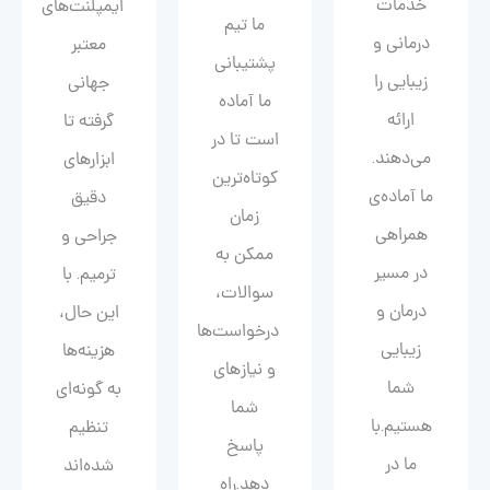
خدمات
ایمپلنت‌های
ما تیم
درمانی و
معتبر
پشتیبانی
زیبایی را
جهانی
ما آماده
ارائه
گرفته تا
است تا در
می‌دهند.
ابزارهای
کوتاه‌ترین
ما آماده‌ی
دقیق
زمان
همراهی
جراحی و
ممکن به
در مسیر
ترمیم. با
سوالات،
درمان و
این حال،
درخواست‌ها
زیبایی‌
هزینه‌ها
و نیازهای
شما
به گونه‌ای
شما
هستیم.با
تنظیم
پاسخ
ما در
شده‌اند
دهد.راه