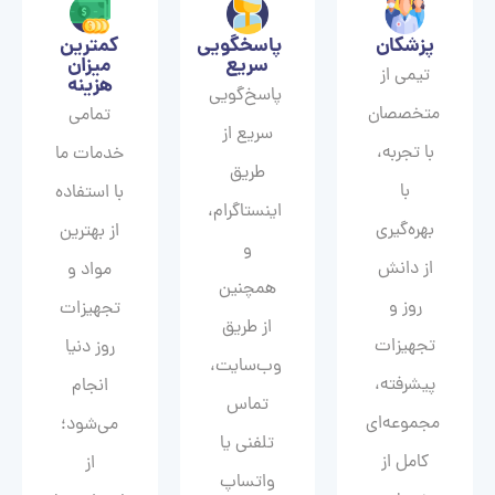
پزشکان
پاسخگویی
کمترین
سریع
میزان
تیمی از
هزینه
پاسخ‌گویی
متخصصان
تمامی
سریع از
با تجربه،
خدمات ما
طریق
با
با استفاده
اینستاگرام،
بهره‌گیری
از بهترین
و
از دانش
مواد و
همچنین
روز و
تجهیزات
از طریق
تجهیزات
روز دنیا
وب‌سایت،
پیشرفته،
انجام
تماس
مجموعه‌ای
می‌شود؛
تلفنی یا
کامل از
از
واتساپ