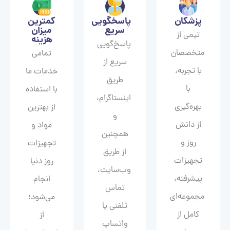
پزشکان
پاسخگویی
کمترین
سریع
میزان
تیمی از
هزینه
پاسخ‌گویی
متخصصان
تمامی
سریع از
با تجربه،
خدمات ما
طریق
با
با استفاده
اینستاگرام،
بهره‌گیری
از بهترین
و
از دانش
مواد و
همچنین
روز و
تجهیزات
از طریق
تجهیزات
روز دنیا
وب‌سایت،
پیشرفته،
انجام
تماس
مجموعه‌ای
می‌شود؛
تلفنی یا
کامل از
از
واتساپ