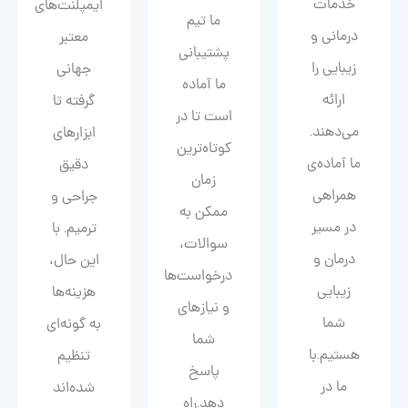
خدمات
ایمپلنت‌های
ما تیم
درمانی و
معتبر
پشتیبانی
زیبایی را
جهانی
ما آماده
ارائه
گرفته تا
است تا در
می‌دهند.
ابزارهای
کوتاه‌ترین
ما آماده‌ی
دقیق
زمان
همراهی
جراحی و
ممکن به
در مسیر
ترمیم. با
سوالات،
درمان و
این حال،
درخواست‌ها
زیبایی‌
هزینه‌ها
و نیازهای
شما
به گونه‌ای
شما
هستیم.با
تنظیم
پاسخ
ما در
شده‌اند
دهد.راه