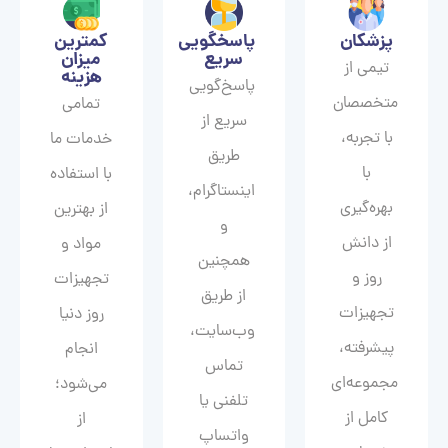
پزشکان
پاسخگویی
کمترین
سریع
میزان
تیمی از
هزینه
پاسخ‌گویی
متخصصان
تمامی
سریع از
با تجربه،
خدمات ما
طریق
با
با استفاده
اینستاگرام،
بهره‌گیری
از بهترین
و
از دانش
مواد و
همچنین
روز و
تجهیزات
از طریق
تجهیزات
روز دنیا
وب‌سایت،
پیشرفته،
انجام
تماس
مجموعه‌ای
می‌شود؛
تلفنی یا
کامل از
از
واتساپ