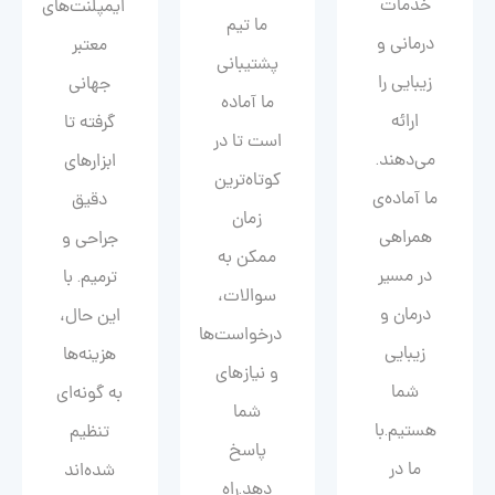
خدمات
ایمپلنت‌های
ما تیم
درمانی و
معتبر
پشتیبانی
زیبایی را
جهانی
ما آماده
ارائه
گرفته تا
است تا در
می‌دهند.
ابزارهای
کوتاه‌ترین
ما آماده‌ی
دقیق
زمان
همراهی
جراحی و
ممکن به
در مسیر
ترمیم. با
سوالات،
درمان و
این حال،
درخواست‌ها
زیبایی‌
هزینه‌ها
و نیازهای
شما
به گونه‌ای
شما
هستیم.با
تنظیم
پاسخ
ما در
شده‌اند
دهد.راه