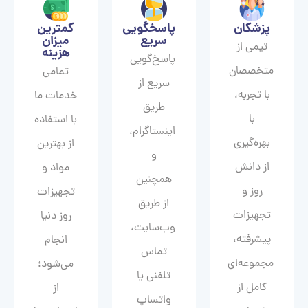
پزشکان
پاسخگویی
کمترین
سریع
میزان
تیمی از
هزینه
پاسخ‌گویی
متخصصان
تمامی
سریع از
با تجربه،
خدمات ما
طریق
با
با استفاده
اینستاگرام،
بهره‌گیری
از بهترین
و
از دانش
مواد و
همچنین
روز و
تجهیزات
از طریق
تجهیزات
روز دنیا
وب‌سایت،
پیشرفته،
انجام
تماس
مجموعه‌ای
می‌شود؛
تلفنی یا
کامل از
از
واتساپ