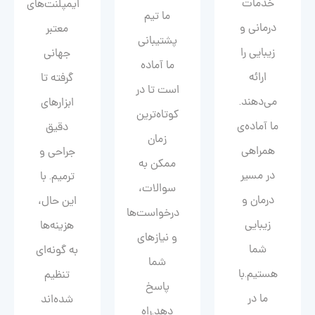
خدمات
ایمپلنت‌های
ما تیم
درمانی و
معتبر
پشتیبانی
زیبایی را
جهانی
ما آماده
ارائه
گرفته تا
است تا در
می‌دهند.
ابزارهای
کوتاه‌ترین
ما آماده‌ی
دقیق
زمان
همراهی
جراحی و
ممکن به
در مسیر
ترمیم. با
سوالات،
درمان و
این حال،
درخواست‌ها
زیبایی‌
هزینه‌ها
و نیازهای
شما
به گونه‌ای
شما
هستیم.با
تنظیم
پاسخ
ما در
شده‌اند
دهد.راه