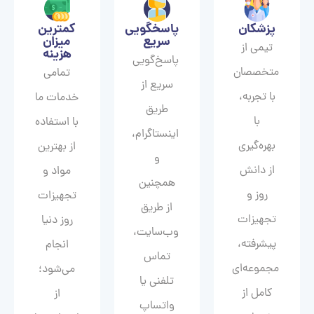
پزشکان
پاسخگویی
کمترین
سریع
میزان
تیمی از
هزینه
پاسخ‌گویی
متخصصان
تمامی
سریع از
با تجربه،
خدمات ما
طریق
با
با استفاده
اینستاگرام،
بهره‌گیری
از بهترین
و
از دانش
مواد و
همچنین
روز و
تجهیزات
از طریق
تجهیزات
روز دنیا
وب‌سایت،
پیشرفته،
انجام
تماس
مجموعه‌ای
می‌شود؛
تلفنی یا
کامل از
از
واتساپ