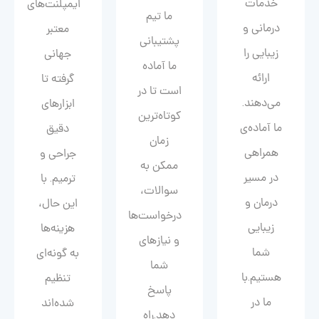
خدمات
ایمپلنت‌های
ما تیم
درمانی و
معتبر
پشتیبانی
زیبایی را
جهانی
ما آماده
ارائه
گرفته تا
است تا در
می‌دهند.
ابزارهای
کوتاه‌ترین
ما آماده‌ی
دقیق
زمان
همراهی
جراحی و
ممکن به
در مسیر
ترمیم. با
سوالات،
درمان و
این حال،
درخواست‌ها
زیبایی‌
هزینه‌ها
و نیازهای
شما
به گونه‌ای
شما
هستیم.با
تنظیم
پاسخ
ما در
شده‌اند
دهد.راه