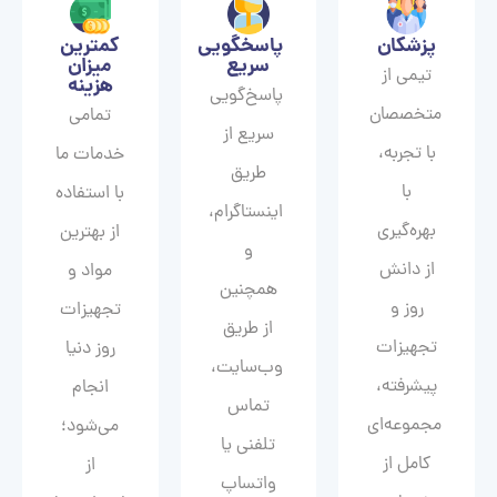
پزشکان
پاسخگویی
کمترین
سریع
میزان
تیمی از
هزینه
پاسخ‌گویی
متخصصان
تمامی
سریع از
با تجربه،
خدمات ما
طریق
با
با استفاده
اینستاگرام،
بهره‌گیری
از بهترین
و
از دانش
مواد و
همچنین
روز و
تجهیزات
از طریق
تجهیزات
روز دنیا
وب‌سایت،
پیشرفته،
انجام
تماس
مجموعه‌ای
می‌شود؛
تلفنی یا
کامل از
از
واتساپ