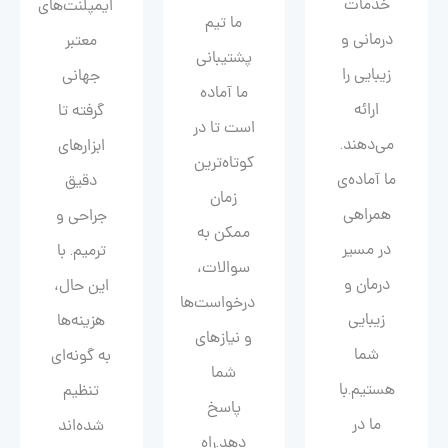
خدمات
ایمپلنت‌های
ما تیم
درمانی و
معتبر
پشتیبانی
زیبایی را
جهانی
ما آماده
ارائه
گرفته تا
است تا در
می‌دهند.
ابزارهای
کوتاه‌ترین
ما آماده‌ی
دقیق
زمان
همراهی
جراحی و
ممکن به
در مسیر
ترمیم. با
سوالات،
درمان و
این حال،
درخواست‌ها
زیبایی‌
هزینه‌ها
و نیازهای
شما
به گونه‌ای
شما
هستیم.با
تنظیم
پاسخ
ما در
شده‌اند
دهد.راه