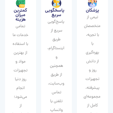
پزشکان
پاسخگویی
کمترین
سریع
میزان
تیمی از
هزینه
پاسخ‌گویی
متخصصان
تمامی
سریع از
با تجربه،
خدمات ما
طریق
با
با استفاده
اینستاگرام،
بهره‌گیری
از بهترین
و
از دانش
مواد و
همچنین
روز و
تجهیزات
از طریق
تجهیزات
روز دنیا
وب‌سایت،
پیشرفته،
انجام
تماس
مجموعه‌ای
می‌شود؛
تلفنی یا
کامل از
از
واتساپ