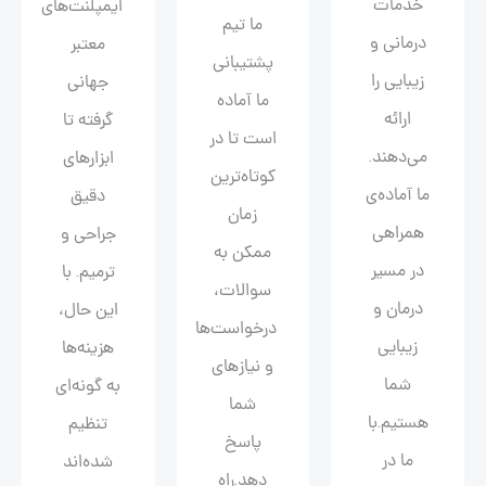
خدمات
ایمپلنت‌های
ما تیم
درمانی و
معتبر
پشتیبانی
زیبایی را
جهانی
ما آماده
ارائه
گرفته تا
است تا در
می‌دهند.
ابزارهای
کوتاه‌ترین
ما آماده‌ی
دقیق
زمان
همراهی
جراحی و
ممکن به
در مسیر
ترمیم. با
سوالات،
درمان و
این حال،
درخواست‌ها
زیبایی‌
هزینه‌ها
و نیازهای
شما
به گونه‌ای
شما
هستیم.با
تنظیم
پاسخ
ما در
شده‌اند
دهد.راه