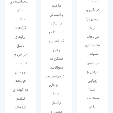
خدمات
ایمپلنت‌های
ما تیم
درمانی و
معتبر
پشتیبانی
زیبایی را
جهانی
ما آماده
ارائه
گرفته تا
است تا در
می‌دهند.
ابزارهای
کوتاه‌ترین
ما آماده‌ی
دقیق
زمان
همراهی
جراحی و
ممکن به
در مسیر
ترمیم. با
سوالات،
درمان و
این حال،
درخواست‌ها
زیبایی‌
هزینه‌ها
و نیازهای
شما
به گونه‌ای
شما
هستیم.با
تنظیم
پاسخ
ما در
شده‌اند
دهد.راه