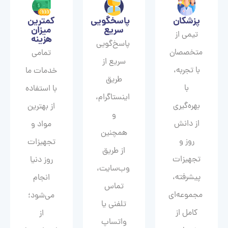
پزشکان
پاسخگویی
کمترین
سریع
میزان
تیمی از
هزینه
پاسخ‌گویی
متخصصان
تمامی
سریع از
با تجربه،
خدمات ما
طریق
با
با استفاده
اینستاگرام،
بهره‌گیری
از بهترین
و
از دانش
مواد و
همچنین
روز و
تجهیزات
از طریق
تجهیزات
روز دنیا
وب‌سایت،
پیشرفته،
انجام
تماس
مجموعه‌ای
می‌شود؛
تلفنی یا
کامل از
از
واتساپ