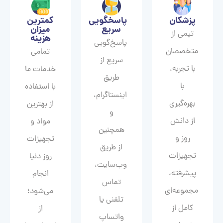
پزشکان
پاسخگویی
کمترین
سریع
میزان
تیمی از
هزینه
پاسخ‌گویی
متخصصان
تمامی
سریع از
با تجربه،
خدمات ما
طریق
با
با استفاده
اینستاگرام،
بهره‌گیری
از بهترین
و
از دانش
مواد و
همچنین
روز و
تجهیزات
از طریق
تجهیزات
روز دنیا
وب‌سایت،
پیشرفته،
انجام
تماس
مجموعه‌ای
می‌شود؛
تلفنی یا
کامل از
از
واتساپ