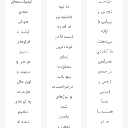
خدمات
ایمپلنت‌های
ما تیم
درمانی و
معتبر
پشتیبانی
زیبایی را
جهانی
ما آماده
ارائه
گرفته تا
است تا در
می‌دهند.
ابزارهای
کوتاه‌ترین
ما آماده‌ی
دقیق
زمان
همراهی
جراحی و
ممکن به
در مسیر
ترمیم. با
سوالات،
درمان و
این حال،
درخواست‌ها
زیبایی‌
هزینه‌ها
و نیازهای
شما
به گونه‌ای
شما
هستیم.با
تنظیم
پاسخ
ما در
شده‌اند
دهد.راه