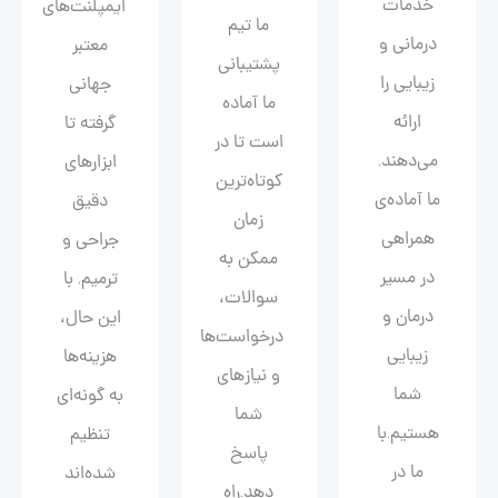
خدمات
ایمپلنت‌های
ما تیم
درمانی و
معتبر
پشتیبانی
زیبایی را
جهانی
ما آماده
ارائه
گرفته تا
است تا در
می‌دهند.
ابزارهای
کوتاه‌ترین
ما آماده‌ی
دقیق
زمان
همراهی
جراحی و
ممکن به
در مسیر
ترمیم. با
سوالات،
درمان و
این حال،
درخواست‌ها
زیبایی‌
هزینه‌ها
و نیازهای
شما
به گونه‌ای
شما
هستیم.با
تنظیم
پاسخ
ما در
شده‌اند
دهد.راه