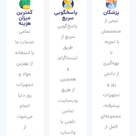
پزشکان
پاسخگویی
کمترین
سریع
میزان
تیمی از
هزینه
پاسخ‌گویی
متخصصان
تمامی
سریع از
با تجربه،
خدمات ما
طریق
با
با استفاده
اینستاگرام،
بهره‌گیری
از بهترین
و
از دانش
مواد و
همچنین
روز و
تجهیزات
از طریق
تجهیزات
روز دنیا
وب‌سایت،
پیشرفته،
انجام
تماس
مجموعه‌ای
می‌شود؛
تلفنی یا
کامل از
از
واتساپ