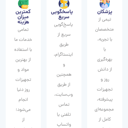
پزشکان
پاسخگویی
کمترین
سریع
میزان
تیمی از
هزینه
پاسخ‌گویی
متخصصان
تمامی
سریع از
با تجربه،
خدمات ما
طریق
با
با استفاده
اینستاگرام،
بهره‌گیری
از بهترین
و
از دانش
مواد و
همچنین
روز و
تجهیزات
از طریق
تجهیزات
روز دنیا
وب‌سایت،
پیشرفته،
انجام
تماس
مجموعه‌ای
می‌شود؛
تلفنی یا
کامل از
از
واتساپ