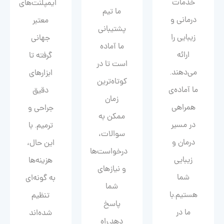
خدمات
ایمپلنت‌های
ما تیم
درمانی و
معتبر
پشتیبانی
زیبایی را
جهانی
ما آماده
ارائه
گرفته تا
است تا در
می‌دهند.
ابزارهای
کوتاه‌ترین
ما آماده‌ی
دقیق
زمان
همراهی
جراحی و
ممکن به
در مسیر
ترمیم. با
سوالات،
درمان و
این حال،
درخواست‌ها
زیبایی‌
هزینه‌ها
و نیازهای
شما
به گونه‌ای
شما
هستیم.با
تنظیم
پاسخ
ما در
شده‌اند
دهد.راه