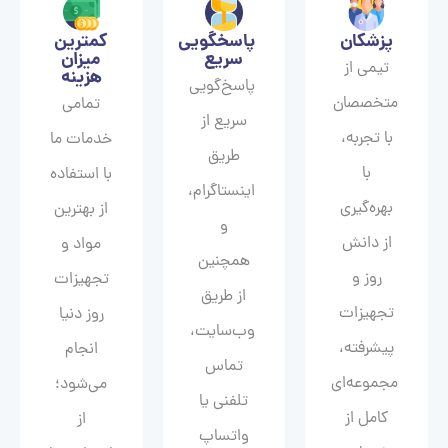
پزشکان
پاسخگویی
کمترین
سریع
میزان
تیمی از
هزینه
پاسخ‌گویی
متخصصان
تمامی
سریع از
با تجربه،
خدمات ما
طریق
با
با استفاده
اینستاگرام،
بهره‌گیری
از بهترین
و
از دانش
مواد و
همچنین
روز و
تجهیزات
از طریق
تجهیزات
روز دنیا
وب‌سایت،
پیشرفته،
انجام
تماس
مجموعه‌ای
می‌شود؛
تلفنی یا
کامل از
از
واتساپ