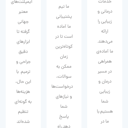
خدمات
ایمپلنت‌های
ما تیم
درمانی و
معتبر
پشتیبانی
زیبایی را
جهانی
ما آماده
ارائه
گرفته تا
است تا در
می‌دهند.
ابزارهای
کوتاه‌ترین
ما آماده‌ی
دقیق
زمان
همراهی
جراحی و
ممکن به
در مسیر
ترمیم. با
سوالات،
درمان و
این حال،
درخواست‌ها
زیبایی‌
هزینه‌ها
و نیازهای
شما
به گونه‌ای
شما
هستیم.با
تنظیم
پاسخ
ما در
شده‌اند
دهد.راه