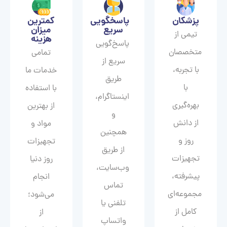
پزشکان
پاسخگویی
کمترین
سریع
میزان
تیمی از
هزینه
پاسخ‌گویی
متخصصان
تمامی
سریع از
با تجربه،
خدمات ما
طریق
با
با استفاده
اینستاگرام،
بهره‌گیری
از بهترین
و
از دانش
مواد و
همچنین
روز و
تجهیزات
از طریق
تجهیزات
روز دنیا
وب‌سایت،
پیشرفته،
انجام
تماس
مجموعه‌ای
می‌شود؛
تلفنی یا
کامل از
از
واتساپ