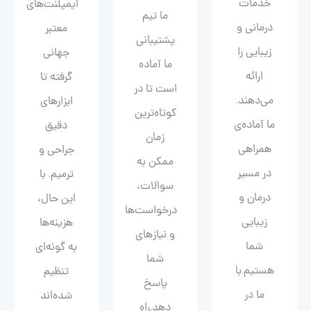
خدمات
ایمپلنت‌های
ما تیم
درمانی و
معتبر
پشتیبانی
زیبایی را
جهانی
ما آماده
ارائه
گرفته تا
است تا در
می‌دهند.
ابزارهای
کوتاه‌ترین
ما آماده‌ی
دقیق
زمان
همراهی
جراحی و
ممکن به
در مسیر
ترمیم. با
سوالات،
درمان و
این حال،
درخواست‌ها
زیبایی‌
هزینه‌ها
و نیازهای
شما
به گونه‌ای
شما
هستیم.با
تنظیم
پاسخ
ما در
شده‌اند
دهد.راه