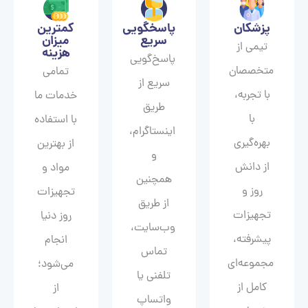
پزشکان
پاسخگویی
کمترین
سریع
میزان
تیمی از
هزینه
پاسخ‌گویی
متخصصان
تمامی
سریع از
با تجربه،
خدمات ما
طریق
با
با استفاده
اینستاگرام،
بهره‌گیری
از بهترین
و
از دانش
مواد و
همچنین
روز و
تجهیزات
از طریق
تجهیزات
روز دنیا
وب‌سایت،
پیشرفته،
انجام
تماس
مجموعه‌ای
می‌شود؛
تلفنی یا
کامل از
از
واتساپ