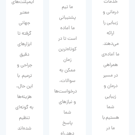
خدمات
ایمپلنت‌های
ما تیم
درمانی و
معتبر
پشتیبانی
زیبایی را
جهانی
ما آماده
ارائه
گرفته تا
است تا در
می‌دهند.
ابزارهای
کوتاه‌ترین
ما آماده‌ی
دقیق
زمان
همراهی
جراحی و
ممکن به
در مسیر
ترمیم. با
سوالات،
درمان و
این حال،
درخواست‌ها
زیبایی‌
هزینه‌ها
و نیازهای
شما
به گونه‌ای
شما
هستیم.با
تنظیم
پاسخ
ما در
شده‌اند
دهد.راه