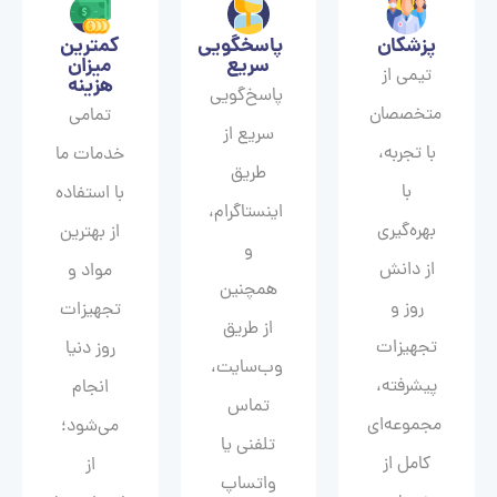
پزشکان
پاسخگویی
کمترین
سریع
میزان
تیمی از
هزینه
پاسخ‌گویی
متخصصان
تمامی
سریع از
با تجربه،
خدمات ما
طریق
با
با استفاده
اینستاگرام،
بهره‌گیری
از بهترین
و
از دانش
مواد و
همچنین
روز و
تجهیزات
از طریق
تجهیزات
روز دنیا
وب‌سایت،
پیشرفته،
انجام
تماس
مجموعه‌ای
می‌شود؛
تلفنی یا
کامل از
از
واتساپ