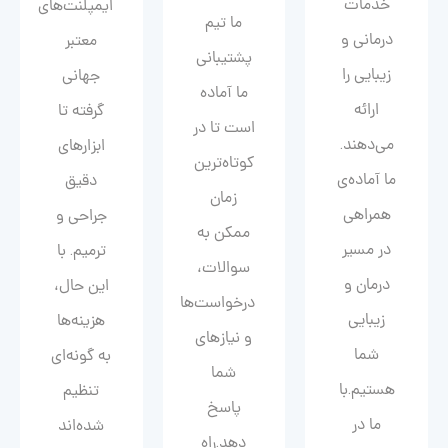
خدمات
ایمپلنت‌های
ما تیم
درمانی و
معتبر
پشتیبانی
زیبایی را
جهانی
ما آماده
ارائه
گرفته تا
است تا در
می‌دهند.
ابزارهای
کوتاه‌ترین
ما آماده‌ی
دقیق
زمان
همراهی
جراحی و
ممکن به
در مسیر
ترمیم. با
سوالات،
درمان و
این حال،
درخواست‌ها
زیبایی‌
هزینه‌ها
و نیازهای
شما
به گونه‌ای
شما
هستیم.با
تنظیم
پاسخ
ما در
شده‌اند
دهد.راه