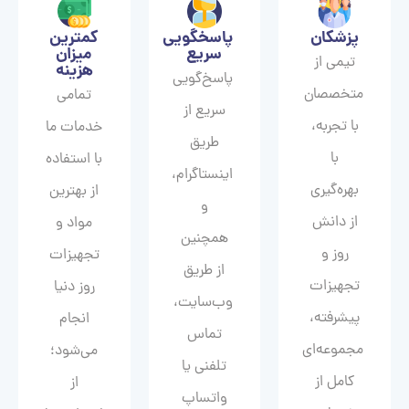
پزشکان
پاسخگویی
کمترین
سریع
میزان
تیمی از
هزینه
پاسخ‌گویی
متخصصان
تمامی
سریع از
با تجربه،
خدمات ما
طریق
با
با استفاده
اینستاگرام،
بهره‌گیری
از بهترین
و
از دانش
مواد و
همچنین
روز و
تجهیزات
از طریق
تجهیزات
روز دنیا
وب‌سایت،
پیشرفته،
انجام
تماس
مجموعه‌ای
می‌شود؛
تلفنی یا
کامل از
از
واتساپ