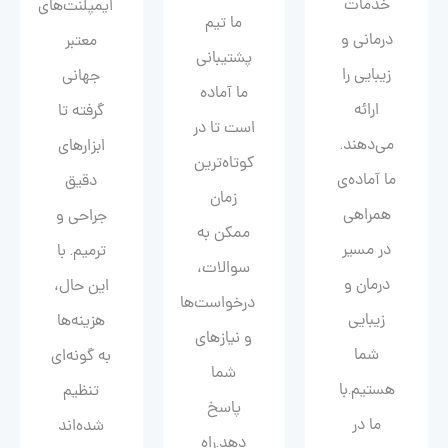
خدمات
ایمپلنت‌های
ما تیم
درمانی و
معتبر
پشتیبانی
زیبایی را
جهانی
ما آماده
ارائه
گرفته تا
است تا در
می‌دهند.
ابزارهای
کوتاه‌ترین
ما آماده‌ی
دقیق
زمان
همراهی
جراحی و
ممکن به
در مسیر
ترمیم. با
سوالات،
درمان و
این حال،
درخواست‌ها
زیبایی‌
هزینه‌ها
و نیازهای
شما
به گونه‌ای
شما
هستیم.با
تنظیم
پاسخ
ما در
شده‌اند
دهد.راه