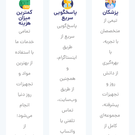
پزشکان
پاسخگویی
کمترین
سریع
میزان
تیمی از
هزینه
پاسخ‌گویی
متخصصان
تمامی
سریع از
با تجربه،
خدمات ما
طریق
با
با استفاده
اینستاگرام،
بهره‌گیری
از بهترین
و
از دانش
مواد و
همچنین
روز و
تجهیزات
از طریق
تجهیزات
روز دنیا
وب‌سایت،
پیشرفته،
انجام
تماس
مجموعه‌ای
می‌شود؛
تلفنی یا
کامل از
از
واتساپ