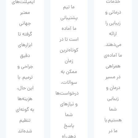
خدمات
ایمپلنت‌های
ما تیم
درمانی و
معتبر
پشتیبانی
زیبایی را
جهانی
ما آماده
ارائه
گرفته تا
است تا در
می‌دهند.
ابزارهای
کوتاه‌ترین
ما آماده‌ی
دقیق
زمان
همراهی
جراحی و
ممکن به
در مسیر
ترمیم. با
سوالات،
درمان و
این حال،
درخواست‌ها
زیبایی‌
هزینه‌ها
و نیازهای
شما
به گونه‌ای
شما
هستیم.با
تنظیم
پاسخ
ما در
شده‌اند
دهد.راه