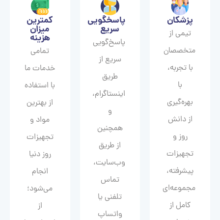
پزشکان
پاسخگویی
کمترین
سریع
میزان
تیمی از
هزینه
پاسخ‌گویی
متخصصان
تمامی
سریع از
با تجربه،
خدمات ما
طریق
با
با استفاده
اینستاگرام،
بهره‌گیری
از بهترین
و
از دانش
مواد و
همچنین
روز و
تجهیزات
از طریق
تجهیزات
روز دنیا
وب‌سایت،
پیشرفته،
انجام
تماس
مجموعه‌ای
می‌شود؛
تلفنی یا
کامل از
از
واتساپ