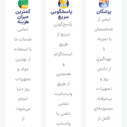
پزشکان
پاسخگویی
کمترین
سریع
میزان
تیمی از
هزینه
پاسخ‌گویی
متخصصان
تمامی
سریع از
با تجربه،
خدمات ما
طریق
با
با استفاده
اینستاگرام،
بهره‌گیری
از بهترین
و
از دانش
مواد و
همچنین
روز و
تجهیزات
از طریق
تجهیزات
روز دنیا
وب‌سایت،
پیشرفته،
انجام
تماس
مجموعه‌ای
می‌شود؛
تلفنی یا
کامل از
از
واتساپ