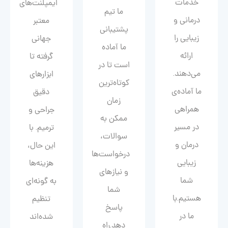
خدمات
ایمپلنت‌های
ما تیم
درمانی و
معتبر
پشتیبانی
زیبایی را
جهانی
ما آماده
ارائه
گرفته تا
است تا در
می‌دهند.
ابزارهای
کوتاه‌ترین
ما آماده‌ی
دقیق
زمان
همراهی
جراحی و
ممکن به
در مسیر
ترمیم. با
سوالات،
درمان و
این حال،
درخواست‌ها
زیبایی‌
هزینه‌ها
و نیازهای
شما
به گونه‌ای
شما
هستیم.با
تنظیم
پاسخ
ما در
شده‌اند
دهد.راه