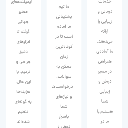
خدمات
ایمپلنت‌های
ما تیم
درمانی و
معتبر
پشتیبانی
زیبایی را
جهانی
ما آماده
ارائه
گرفته تا
است تا در
می‌دهند.
ابزارهای
کوتاه‌ترین
ما آماده‌ی
دقیق
زمان
همراهی
جراحی و
ممکن به
در مسیر
ترمیم. با
سوالات،
درمان و
این حال،
درخواست‌ها
زیبایی‌
هزینه‌ها
و نیازهای
شما
به گونه‌ای
شما
هستیم.با
تنظیم
پاسخ
ما در
شده‌اند
دهد.راه