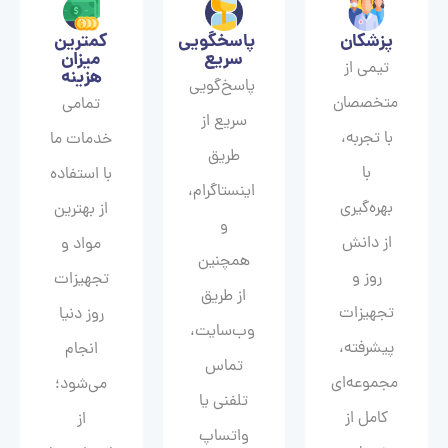
پزشکان
پاسخگویی
کمترین
سریع
میزان
تیمی از
هزینه
پاسخ‌گویی
متخصصان
تمامی
سریع از
با تجربه،
خدمات ما
طریق
با
با استفاده
اینستاگرام،
بهره‌گیری
از بهترین
و
از دانش
مواد و
همچنین
روز و
تجهیزات
از طریق
تجهیزات
روز دنیا
وب‌سایت،
پیشرفته،
انجام
تماس
مجموعه‌ای
می‌شود؛
تلفنی یا
کامل از
از
واتساپ