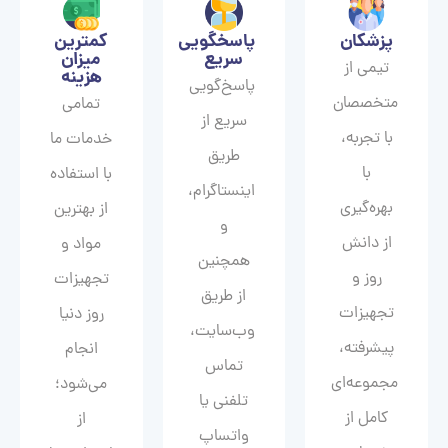
پزشکان
پاسخگویی
کمترین
سریع
میزان
تیمی از
هزینه
پاسخ‌گویی
متخصصان
تمامی
سریع از
با تجربه،
خدمات ما
طریق
با
با استفاده
اینستاگرام،
بهره‌گیری
از بهترین
و
از دانش
مواد و
همچنین
روز و
تجهیزات
از طریق
تجهیزات
روز دنیا
وب‌سایت،
پیشرفته،
انجام
تماس
مجموعه‌ای
می‌شود؛
تلفنی یا
کامل از
از
واتساپ