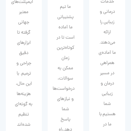
خدمات
ایمپلنت‌های
ما تیم
درمانی و
معتبر
پشتیبانی
زیبایی را
جهانی
ما آماده
ارائه
گرفته تا
است تا در
می‌دهند.
ابزارهای
کوتاه‌ترین
ما آماده‌ی
دقیق
زمان
همراهی
جراحی و
ممکن به
در مسیر
ترمیم. با
سوالات،
درمان و
این حال،
درخواست‌ها
زیبایی‌
هزینه‌ها
و نیازهای
شما
به گونه‌ای
شما
هستیم.با
تنظیم
پاسخ
ما در
شده‌اند
دهد.راه