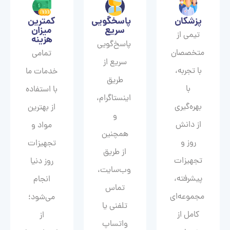
پزشکان
پاسخگویی
کمترین
سریع
میزان
تیمی از
هزینه
پاسخ‌گویی
متخصصان
تمامی
سریع از
با تجربه،
خدمات ما
طریق
با
با استفاده
اینستاگرام،
بهره‌گیری
از بهترین
و
از دانش
مواد و
همچنین
روز و
تجهیزات
از طریق
تجهیزات
روز دنیا
وب‌سایت،
پیشرفته،
انجام
تماس
مجموعه‌ای
می‌شود؛
تلفنی یا
کامل از
از
واتساپ