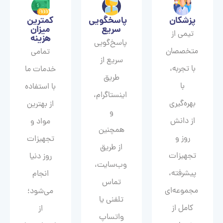
پزشکان
پاسخگویی
کمترین
سریع
میزان
تیمی از
هزینه
پاسخ‌گویی
متخصصان
تمامی
سریع از
با تجربه،
خدمات ما
طریق
با
با استفاده
اینستاگرام،
بهره‌گیری
از بهترین
و
از دانش
مواد و
همچنین
روز و
تجهیزات
از طریق
تجهیزات
روز دنیا
وب‌سایت،
پیشرفته،
انجام
تماس
مجموعه‌ای
می‌شود؛
تلفنی یا
کامل از
از
واتساپ