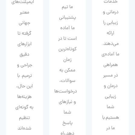
خدمات
ایمپلنت‌های
ما تیم
درمانی و
معتبر
پشتیبانی
زیبایی را
جهانی
ما آماده
ارائه
گرفته تا
است تا در
می‌دهند.
ابزارهای
کوتاه‌ترین
ما آماده‌ی
دقیق
زمان
همراهی
جراحی و
ممکن به
در مسیر
ترمیم. با
سوالات،
درمان و
این حال،
درخواست‌ها
زیبایی‌
هزینه‌ها
و نیازهای
شما
به گونه‌ای
شما
هستیم.با
تنظیم
پاسخ
ما در
شده‌اند
دهد.راه