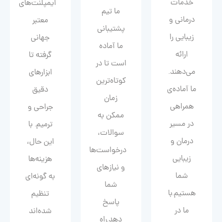
خدمات
ایمپلنت‌های
ما تیم
درمانی و
معتبر
پشتیبانی
زیبایی را
جهانی
ما آماده
ارائه
گرفته تا
است تا در
می‌دهند.
ابزارهای
کوتاه‌ترین
ما آماده‌ی
دقیق
زمان
همراهی
جراحی و
ممکن به
در مسیر
ترمیم. با
سوالات،
درمان و
این حال،
درخواست‌ها
زیبایی‌
هزینه‌ها
و نیازهای
شما
به گونه‌ای
شما
هستیم.با
تنظیم
پاسخ
ما در
شده‌اند
دهد.راه