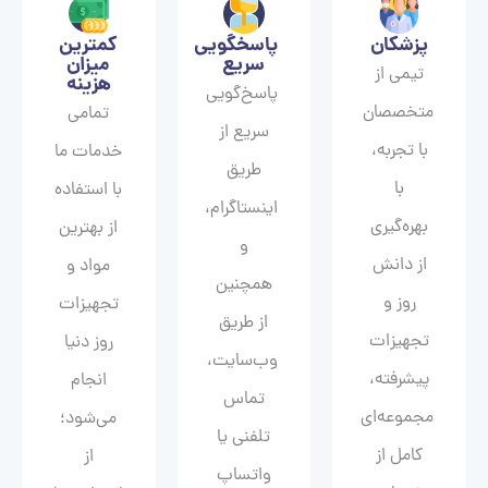
پزشکان
پاسخگویی
کمترین
سریع
میزان
تیمی از
هزینه
پاسخ‌گویی
متخصصان
تمامی
سریع از
با تجربه،
خدمات ما
طریق
با
با استفاده
اینستاگرام،
بهره‌گیری
از بهترین
و
از دانش
مواد و
همچنین
روز و
تجهیزات
از طریق
تجهیزات
روز دنیا
وب‌سایت،
پیشرفته،
انجام
تماس
مجموعه‌ای
می‌شود؛
تلفنی یا
کامل از
از
واتساپ