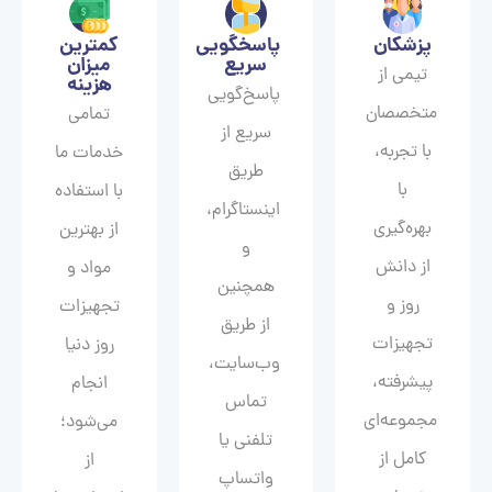
پزشکان
پاسخگویی
کمترین
سریع
میزان
تیمی از
هزینه
پاسخ‌گویی
متخصصان
تمامی
سریع از
با تجربه،
خدمات ما
طریق
با
با استفاده
اینستاگرام،
بهره‌گیری
از بهترین
و
از دانش
مواد و
همچنین
روز و
تجهیزات
از طریق
تجهیزات
روز دنیا
وب‌سایت،
پیشرفته،
انجام
تماس
مجموعه‌ای
می‌شود؛
تلفنی یا
کامل از
از
واتساپ