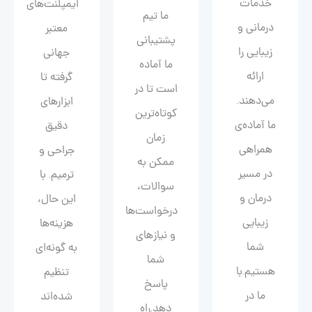
خدمات
ایمپلنت‌های
ما تیم
درمانی و
معتبر
پشتیبانی
زیبایی را
جهانی
ما آماده
ارائه
گرفته تا
است تا در
می‌دهند.
ابزارهای
کوتاه‌ترین
ما آماده‌ی
دقیق
زمان
همراهی
جراحی و
ممکن به
در مسیر
ترمیم. با
سوالات،
درمان و
این حال،
درخواست‌ها
زیبایی‌
هزینه‌ها
و نیازهای
شما
به گونه‌ای
شما
هستیم.با
تنظیم
پاسخ
ما در
شده‌اند
دهد.راه