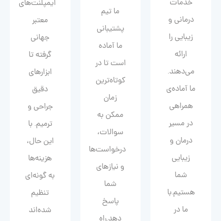
خدمات
ایمپلنت‌های
ما تیم
درمانی و
معتبر
پشتیبانی
زیبایی را
جهانی
ما آماده
ارائه
گرفته تا
است تا در
می‌دهند.
ابزارهای
کوتاه‌ترین
ما آماده‌ی
دقیق
زمان
همراهی
جراحی و
ممکن به
در مسیر
ترمیم. با
سوالات،
درمان و
این حال،
درخواست‌ها
زیبایی‌
هزینه‌ها
و نیازهای
شما
به گونه‌ای
شما
هستیم.با
تنظیم
پاسخ
ما در
شده‌اند
دهد.راه