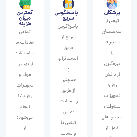
پزشکان
پاسخگویی
کمترین
سریع
میزان
تیمی از
هزینه
پاسخ‌گویی
متخصصان
تمامی
سریع از
با تجربه،
خدمات ما
طریق
با
با استفاده
اینستاگرام،
بهره‌گیری
از بهترین
و
از دانش
مواد و
همچنین
روز و
تجهیزات
از طریق
تجهیزات
روز دنیا
وب‌سایت،
پیشرفته،
انجام
تماس
مجموعه‌ای
می‌شود؛
تلفنی یا
کامل از
از
واتساپ