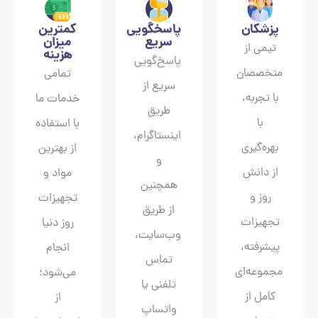
پزشکان
پاسخگویی
کمترین
سریع
میزان
تیمی از
هزینه
پاسخ‌گویی
متخصصان
تمامی
سریع از
با تجربه،
خدمات ما
طریق
با
با استفاده
اینستاگرام،
بهره‌گیری
از بهترین
و
از دانش
مواد و
همچنین
روز و
تجهیزات
از طریق
تجهیزات
روز دنیا
وب‌سایت،
پیشرفته،
انجام
تماس
مجموعه‌ای
می‌شود؛
تلفنی یا
کامل از
از
واتساپ