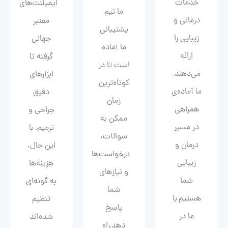
خدمات
ایمپلنت‌های
ما تیم
درمانی و
معتبر
پشتیبانی
زیبایی را
جهانی
ما آماده
ارائه
گرفته تا
است تا در
می‌دهند.
ابزارهای
کوتاه‌ترین
ما آماده‌ی
دقیق
زمان
همراهی
جراحی و
ممکن به
در مسیر
ترمیم. با
سوالات،
درمان و
این حال،
درخواست‌ها
زیبایی‌
هزینه‌ها
و نیازهای
شما
به گونه‌ای
شما
هستیم.با
تنظیم
پاسخ
ما در
شده‌اند
دهد.راه