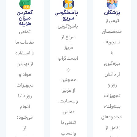
پزشکان
پاسخگویی
کمترین
سریع
میزان
تیمی از
هزینه
پاسخ‌گویی
متخصصان
تمامی
سریع از
با تجربه،
خدمات ما
طریق
با
با استفاده
اینستاگرام،
بهره‌گیری
از بهترین
و
از دانش
مواد و
همچنین
روز و
تجهیزات
از طریق
تجهیزات
روز دنیا
وب‌سایت،
پیشرفته،
انجام
تماس
مجموعه‌ای
می‌شود؛
تلفنی یا
کامل از
از
واتساپ