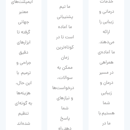
خدمات
ایمپلنت‌های
ما تیم
درمانی و
معتبر
پشتیبانی
زیبایی را
جهانی
ما آماده
ارائه
گرفته تا
است تا در
می‌دهند.
ابزارهای
کوتاه‌ترین
ما آماده‌ی
دقیق
زمان
همراهی
جراحی و
ممکن به
در مسیر
ترمیم. با
سوالات،
درمان و
این حال،
درخواست‌ها
زیبایی‌
هزینه‌ها
و نیازهای
شما
به گونه‌ای
شما
هستیم.با
تنظیم
پاسخ
ما در
شده‌اند
دهد.راه