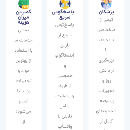
پزشکان
پاسخگویی
کمترین
سریع
میزان
تیمی از
هزینه
پاسخ‌گویی
متخصصان
تمامی
سریع از
با تجربه،
خدمات ما
طریق
با
با استفاده
اینستاگرام،
بهره‌گیری
از بهترین
و
از دانش
مواد و
همچنین
روز و
تجهیزات
از طریق
تجهیزات
روز دنیا
وب‌سایت،
پیشرفته،
انجام
تماس
مجموعه‌ای
می‌شود؛
تلفنی یا
کامل از
از
واتساپ