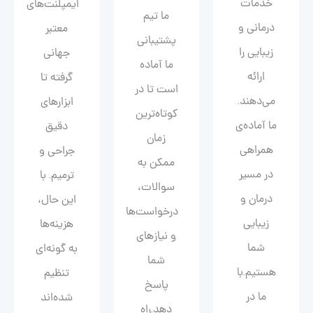
خدمات
ایمپلنت‌های
ما تیم
درمانی و
معتبر
پشتیبانی
زیبایی را
جهانی
ما آماده
ارائه
گرفته تا
است تا در
می‌دهند.
ابزارهای
کوتاه‌ترین
ما آماده‌ی
دقیق
زمان
همراهی
جراحی و
ممکن به
در مسیر
ترمیم. با
سوالات،
درمان و
این حال،
درخواست‌ها
زیبایی‌
هزینه‌ها
و نیازهای
شما
به گونه‌ای
شما
هستیم.با
تنظیم
پاسخ
ما در
شده‌اند
دهد.راه