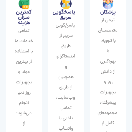
پزشکان
پاسخگویی
کمترین
سریع
میزان
تیمی از
هزینه
پاسخ‌گویی
متخصصان
تمامی
سریع از
با تجربه،
خدمات ما
طریق
با
با استفاده
اینستاگرام،
بهره‌گیری
از بهترین
و
از دانش
مواد و
همچنین
روز و
تجهیزات
از طریق
تجهیزات
روز دنیا
وب‌سایت،
پیشرفته،
انجام
تماس
مجموعه‌ای
می‌شود؛
تلفنی یا
کامل از
از
واتساپ