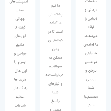
خدمات
ایمپلنت‌های
ما تیم
درمانی و
معتبر
پشتیبانی
زیبایی را
جهانی
ما آماده
ارائه
گرفته تا
است تا در
می‌دهند.
ابزارهای
کوتاه‌ترین
ما آماده‌ی
دقیق
زمان
همراهی
جراحی و
ممکن به
در مسیر
ترمیم. با
سوالات،
درمان و
این حال،
درخواست‌ها
زیبایی‌
هزینه‌ها
و نیازهای
شما
به گونه‌ای
شما
هستیم.با
تنظیم
پاسخ
ما در
شده‌اند
دهد.راه