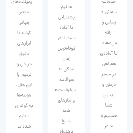
خدمات
ایمپلنت‌های
ما تیم
درمانی و
معتبر
پشتیبانی
زیبایی را
جهانی
ما آماده
ارائه
گرفته تا
است تا در
می‌دهند.
ابزارهای
کوتاه‌ترین
ما آماده‌ی
دقیق
زمان
همراهی
جراحی و
ممکن به
در مسیر
ترمیم. با
سوالات،
درمان و
این حال،
درخواست‌ها
زیبایی‌
هزینه‌ها
و نیازهای
شما
به گونه‌ای
شما
هستیم.با
تنظیم
پاسخ
ما در
شده‌اند
دهد.راه