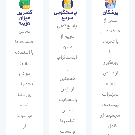
پزشکان
پاسخگویی
کمترین
سریع
میزان
تیمی از
هزینه
پاسخ‌گویی
متخصصان
تمامی
سریع از
با تجربه،
خدمات ما
طریق
با
با استفاده
اینستاگرام،
بهره‌گیری
از بهترین
و
از دانش
مواد و
همچنین
روز و
تجهیزات
از طریق
تجهیزات
روز دنیا
وب‌سایت،
پیشرفته،
انجام
تماس
مجموعه‌ای
می‌شود؛
تلفنی یا
کامل از
از
واتساپ