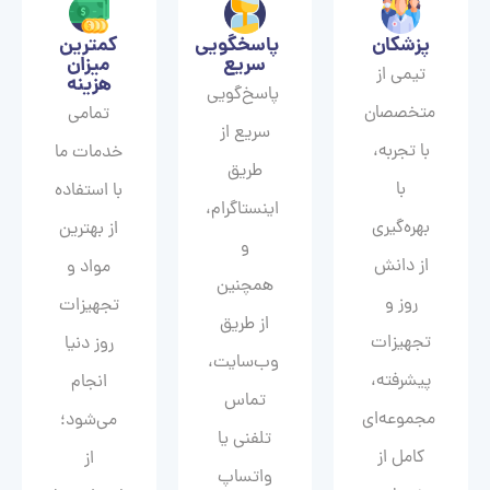
پزشکان
پاسخگویی
کمترین
سریع
میزان
تیمی از
هزینه
پاسخ‌گویی
متخصصان
تمامی
سریع از
با تجربه،
خدمات ما
طریق
با
با استفاده
اینستاگرام،
بهره‌گیری
از بهترین
و
از دانش
مواد و
همچنین
روز و
تجهیزات
از طریق
تجهیزات
روز دنیا
وب‌سایت،
پیشرفته،
انجام
تماس
مجموعه‌ای
می‌شود؛
تلفنی یا
کامل از
از
واتساپ