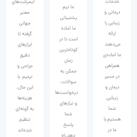
خدمات
ایمپلنت‌های
ما تیم
درمانی و
معتبر
پشتیبانی
زیبایی را
جهانی
ما آماده
ارائه
گرفته تا
است تا در
می‌دهند.
ابزارهای
کوتاه‌ترین
ما آماده‌ی
دقیق
زمان
همراهی
جراحی و
ممکن به
در مسیر
ترمیم. با
سوالات،
درمان و
این حال،
درخواست‌ها
زیبایی‌
هزینه‌ها
و نیازهای
شما
به گونه‌ای
شما
هستیم.با
تنظیم
پاسخ
ما در
شده‌اند
دهد.راه