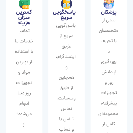
پزشکان
پاسخگویی
کمترین
سریع
میزان
تیمی از
هزینه
پاسخ‌گویی
متخصصان
تمامی
سریع از
با تجربه،
خدمات ما
طریق
با
با استفاده
اینستاگرام،
بهره‌گیری
از بهترین
و
از دانش
مواد و
همچنین
روز و
تجهیزات
از طریق
تجهیزات
روز دنیا
وب‌سایت،
پیشرفته،
انجام
تماس
مجموعه‌ای
می‌شود؛
تلفنی یا
کامل از
از
واتساپ