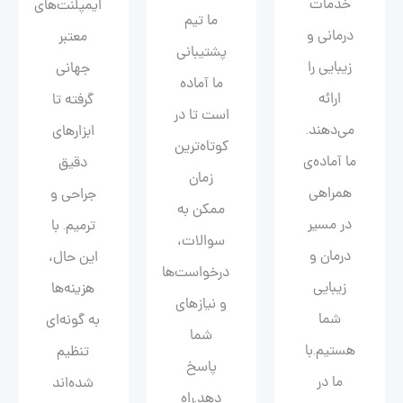
خدمات
ایمپلنت‌های
ما تیم
درمانی و
معتبر
پشتیبانی
زیبایی را
جهانی
ما آماده
ارائه
گرفته تا
است تا در
می‌دهند.
ابزارهای
کوتاه‌ترین
ما آماده‌ی
دقیق
زمان
همراهی
جراحی و
ممکن به
در مسیر
ترمیم. با
سوالات،
درمان و
این حال،
درخواست‌ها
زیبایی‌
هزینه‌ها
و نیازهای
شما
به گونه‌ای
شما
هستیم.با
تنظیم
پاسخ
ما در
شده‌اند
دهد.راه