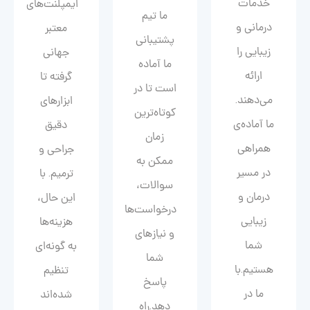
خدمات
ایمپلنت‌های
ما تیم
درمانی و
معتبر
پشتیبانی
زیبایی را
جهانی
ما آماده
ارائه
گرفته تا
است تا در
می‌دهند.
ابزارهای
کوتاه‌ترین
ما آماده‌ی
دقیق
زمان
همراهی
جراحی و
ممکن به
در مسیر
ترمیم. با
سوالات،
درمان و
این حال،
درخواست‌ها
زیبایی‌
هزینه‌ها
و نیازهای
شما
به گونه‌ای
شما
هستیم.با
تنظیم
پاسخ
ما در
شده‌اند
دهد.راه