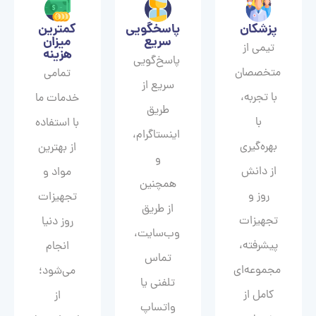
پزشکان
پاسخگویی
کمترین
سریع
میزان
تیمی از
هزینه
پاسخ‌گویی
متخصصان
تمامی
سریع از
با تجربه،
خدمات ما
طریق
با
با استفاده
اینستاگرام،
بهره‌گیری
از بهترین
و
از دانش
مواد و
همچنین
روز و
تجهیزات
از طریق
تجهیزات
روز دنیا
وب‌سایت،
پیشرفته،
انجام
تماس
مجموعه‌ای
می‌شود؛
تلفنی یا
کامل از
از
واتساپ