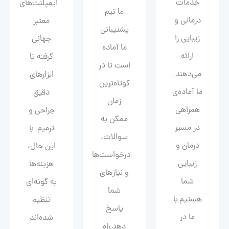
خدمات
ایمپلنت‌های
ما تیم
درمانی و
معتبر
پشتیبانی
زیبایی را
جهانی
ما آماده
ارائه
گرفته تا
است تا در
می‌دهند.
ابزارهای
کوتاه‌ترین
ما آماده‌ی
دقیق
زمان
همراهی
جراحی و
ممکن به
در مسیر
ترمیم. با
سوالات،
درمان و
این حال،
درخواست‌ها
زیبایی‌
هزینه‌ها
و نیازهای
شما
به گونه‌ای
شما
هستیم.با
تنظیم
پاسخ
ما در
شده‌اند
دهد.راه