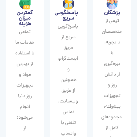
پزشکان
پاسخگویی
کمترین
سریع
میزان
تیمی از
هزینه
پاسخ‌گویی
متخصصان
تمامی
سریع از
با تجربه،
خدمات ما
طریق
با
با استفاده
اینستاگرام،
بهره‌گیری
از بهترین
و
از دانش
مواد و
همچنین
روز و
تجهیزات
از طریق
تجهیزات
روز دنیا
وب‌سایت،
پیشرفته،
انجام
تماس
مجموعه‌ای
می‌شود؛
تلفنی یا
کامل از
از
واتساپ