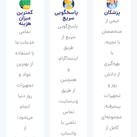
پزشکان
پاسخگویی
کمترین
سریع
میزان
تیمی از
هزینه
پاسخ‌گویی
متخصصان
تمامی
سریع از
با تجربه،
خدمات ما
طریق
با
با استفاده
اینستاگرام،
بهره‌گیری
از بهترین
و
از دانش
مواد و
همچنین
روز و
تجهیزات
از طریق
تجهیزات
روز دنیا
وب‌سایت،
پیشرفته،
انجام
تماس
مجموعه‌ای
می‌شود؛
تلفنی یا
کامل از
از
واتساپ