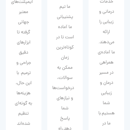
خدمات
ایمپلنت‌های
ما تیم
درمانی و
معتبر
پشتیبانی
زیبایی را
جهانی
ما آماده
ارائه
گرفته تا
است تا در
می‌دهند.
ابزارهای
کوتاه‌ترین
ما آماده‌ی
دقیق
زمان
همراهی
جراحی و
ممکن به
در مسیر
ترمیم. با
سوالات،
درمان و
این حال،
درخواست‌ها
زیبایی‌
هزینه‌ها
و نیازهای
شما
به گونه‌ای
شما
هستیم.با
تنظیم
پاسخ
ما در
شده‌اند
دهد.راه