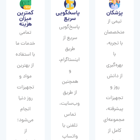
پزشکان
پاسخگویی
کمترین
سریع
میزان
تیمی از
هزینه
پاسخ‌گویی
متخصصان
تمامی
سریع از
با تجربه،
خدمات ما
طریق
با
با استفاده
اینستاگرام،
بهره‌گیری
از بهترین
و
از دانش
مواد و
همچنین
روز و
تجهیزات
از طریق
تجهیزات
روز دنیا
وب‌سایت،
پیشرفته،
انجام
تماس
مجموعه‌ای
می‌شود؛
تلفنی یا
کامل از
از
واتساپ