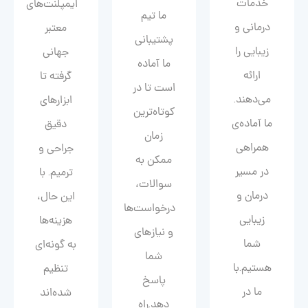
خدمات
ایمپلنت‌های
ما تیم
درمانی و
معتبر
پشتیبانی
زیبایی را
جهانی
ما آماده
ارائه
گرفته تا
است تا در
می‌دهند.
ابزارهای
کوتاه‌ترین
ما آماده‌ی
دقیق
زمان
همراهی
جراحی و
ممکن به
در مسیر
ترمیم. با
سوالات،
درمان و
این حال،
درخواست‌ها
زیبایی‌
هزینه‌ها
و نیازهای
شما
به گونه‌ای
شما
هستیم.با
تنظیم
پاسخ
ما در
شده‌اند
دهد.راه